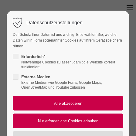
Datenschutzeinstellungen
Rückblick
Der Schutz Ihrer Daten ist uns wichtig. Bitte wählen Sie, welche
Hommage an Paul Hindemith
Daten wir in Form sogenannter Cookies auf Ihrem Gerät speichern
dürfen:
Samstag, 01.02.2014
|
19:30 Uhr
| Weimar |
Erforderlich*
Notwendige Cookies zulassen, damit die Website korrekt
Herzogin Anna Amalia Bibliothek
funktioniert
Externe Medien
Externe Medien wie Google Fonts, Google Maps,
Gesprächskonzert und Ausstellung mit Prof. Dr. Andreas
OpenStreetMap und Youtube zulassen
Eckhardt (Moderation), Alexander Bader (Klarinette) und dem
Klenke Quartett
Paul Hindemith
Klarinettenquintett op. 30
Igor Strawinski
Drei Stücke für Klarinette solo