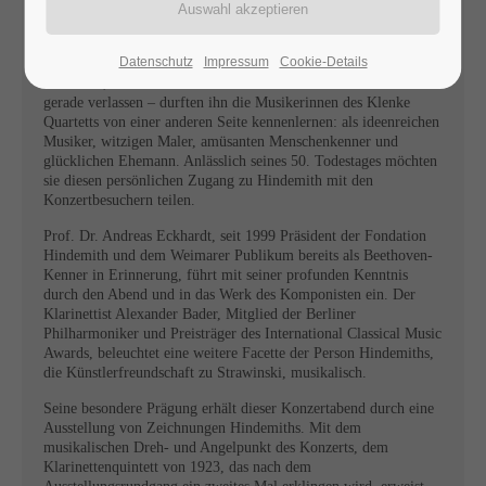
Paul Hindemiths Musik wird häufig beschrieben als schwer
spielbar, zu ernst, dem Hörer unzugänglich. Während zweier
Studienaufenthalte in der Villa La Chance am Genfer See – dem
Datenschutz
Impressum
Cookie-Details
Wohnhaus des Komponisten, das noch heute den Eindruck
vermittelt, als hätten Hindemith und seine Frau Gertrud es
gerade verlassen – durften ihn die Musikerinnen des Klenke
Quartetts von einer anderen Seite kennenlernen: als ideenreichen
Musiker, witzigen Maler, amüsanten Menschenkenner und
glücklichen Ehemann. Anlässlich seines 50. Todestages möchten
sie diesen persönlichen Zugang zu Hindemith mit den
Konzertbesuchern teilen.
Prof. Dr. Andreas Eckhardt, seit 1999 Präsident der Fondation
Hindemith und dem Weimarer Publikum bereits als Beethoven-
Kenner in Erinnerung, führt mit seiner profunden Kenntnis
durch den Abend und in das Werk des Komponisten ein. Der
Klarinettist Alexander Bader, Mitglied der Berliner
Philharmoniker und Preisträger des International Classical Music
Awards, beleuchtet eine weitere Facette der Person Hindemiths,
die Künstlerfreundschaft zu Strawinski, musikalisch.
Seine besondere Prägung erhält dieser Konzertabend durch eine
Ausstellung von Zeichnungen Hindemiths. Mit dem
musikalischen Dreh- und Angelpunkt des Konzerts, dem
Klarinettenquintett von 1923, das nach dem