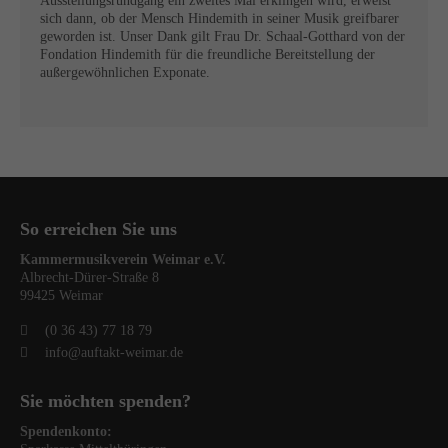
Ausstellungsrundgang ein zweites Mal erklingen wird, erweist
sich dann, ob der Mensch Hindemith in seiner Musik greifbarer
geworden ist. Unser Dank gilt Frau Dr. Schaal-Gotthard von der
Fondation Hindemith für die freundliche Bereitstellung der
außergewöhnlichen Exponate.
So erreichen Sie uns
Kammermusikverein Weimar e.V.
Albrecht-Dürer-Straße 8
99425 Weimar
(0 36 43) 77 18 79
info@auftakt-weimar.de
Sie möchten spenden?
Spendenkonto: