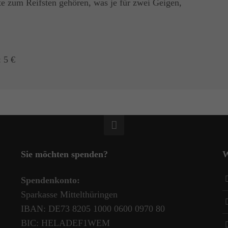
te zum Reifsten gehören, was je für zwei Geigen,
: 5 €
Sie möchten spenden?
W
Spendenkonto:
Sparkasse Mittelthüringen
IBAN: DE73 8205 1000 0600 0970 80
BIC: HELADEF1WEM