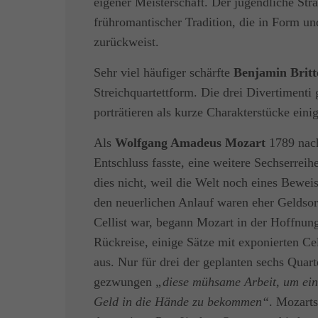
eigener Meisterschaft. Der jugendliche Strau
frühromantischer Tradition, die in Form u
zurückweist.
Sehr viel häufiger schärfte
Benjamin Britt
Streichquartettform. Die drei Divertiment
porträtieren als kurze Charakterstücke ein
Als
Wolfgang Amadeus Mozart
1789 nach
Entschluss fasste, eine weitere Sechserrei
dies nicht, weil die Welt noch eines Beweis
den neuerlichen Anlauf waren eher Geldsor
Cellist war, begann Mozart in der Hoffnun
Rückreise, einige Sätze mit exponierten Cel
aus. Nur für drei der geplanten sechs Quart
gezwungen
„diese mühsame Arbeit, um ein
Geld in die Hände zu bekommen“
. Mozarts