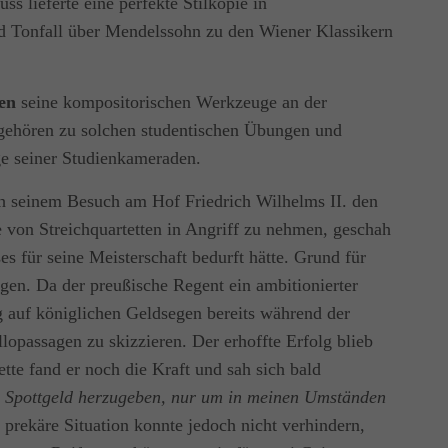
ss lieferte eine perfekte Stilkopie in
nd Tonfall über Mendelssohn zu den Wiener Klassikern
en
seine kompositorischen Werkzeuge an der
i gehören zu solchen studentischen Übungen und
ige seiner Studienkameraden.
 seinem Besuch am Hof Friedrich Wilhelms II. den
he von Streichquartetten in Angriff zu nehmen, geschah
es für seine Meisterschaft bedurft hätte. Grund für
gen. Da der preußische Regent ein ambitionierter
g auf königlichen Geldsegen bereits während der
lopassagen zu skizzieren. Der erhoffte Erfolg blieb
ette fand er noch die Kraft und sah sich bald
 Spottgeld herzugeben, nur um in meinen Umständen
 prekäre Situation konnte jedoch nicht verhindern,