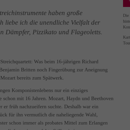
Streichinstrumente haben große
Die
 liebe ich die unendliche Vielfalt der
hint
Kon
 Dämpfer, Pizzikato und Flageoletts.
Kart
Tou
treichquartett: Was beim 16-jährigen Richard
n Benjamin Britten noch Fingerübung zur Aneignung
n Mozart bereits zum Spätwerk.
angen Komponistenlebens nur ein einziges
se schon mit 16 Jahren. Mozart, Haydn und Beethoven
der er früh nachzueifern suchte. Deshalb war ein
tück für ihn vermutlich die naheliegende Wahl,
ster schon immer als probates Mittel zum Erlangen