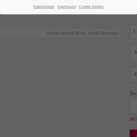
 Weimar | Musikgymnasium Schloss Belvedere
Datenschutz
Impressum
Cookie-Details
Klenke Quartett (Foto: Daniel Hartmann)
Sic
rec