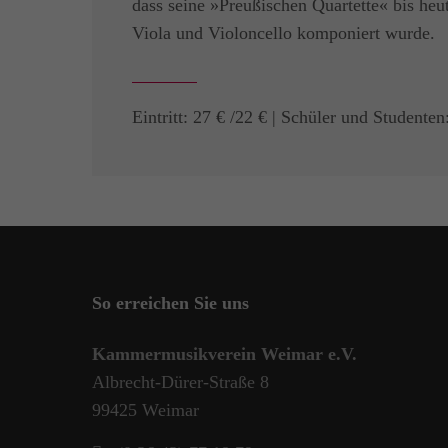
dass seine »Preußischen Quartette« bis heu
Viola und Violoncello komponiert wurde.
Eintritt: 27 € /22 € | Schüler und Studenten
So erreichen Sie uns
Kammermusikverein Weimar e.V.
Albrecht-Dürer-Straße 8
99425 Weimar